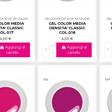
A 10 GR. 101 COLORI
GEL COLOR DA 10 GR. 101 COLORI
GEL
OLOR MEDIA
GEL COLOR MEDIA
TA' CLASSIC
DENSITA' CLASSIC
OL.017
COL.018
4,50 €
4,50 €
Aggiungi al
Aggiungi al
carrello
carrello