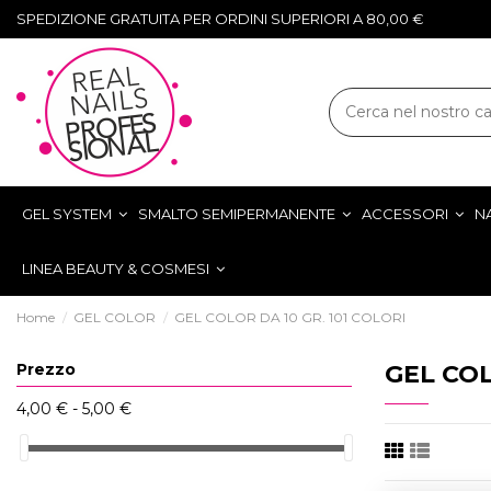
SPEDIZIONE GRATUITA PER ORDINI SUPERIORI A 80,00 €
GEL SYSTEM
SMALTO SEMIPERMANENTE
ACCESSORI
NA
LINEA BEAUTY & COSMESI
Home
GEL COLOR
GEL COLOR DA 10 GR. 101 COLORI
Prezzo
GEL COL
4,00 € - 5,00 €