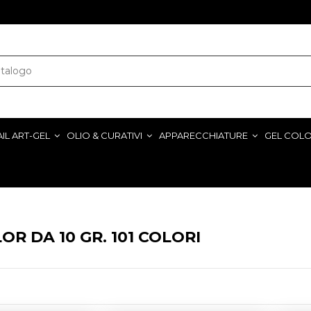
IL ART-GEL
OLIO & CURATIVI
APPARECCHIATURE
GEL COL
OR DA 10 GR. 101 COLORI