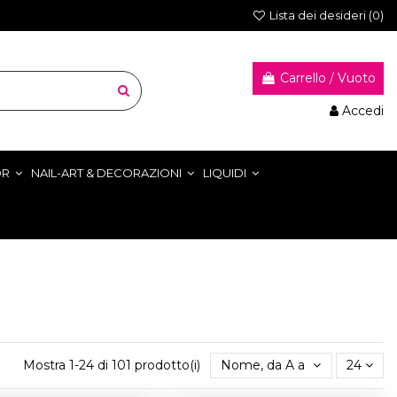
Lista dei desideri (
0
)
Carrello
/
Vuoto
Accedi
OR
NAIL-ART & DECORAZIONI
LIQUIDI
Mostra 1-24 di 101 prodotto(i)
Nome, da A a Z
24