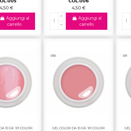
OL.005
COL.006
4,50 €
4,50 €
Aggiungi al
Aggiungi al
carrello
carrello
A 10 GR. 101 COLORI
GEL COLOR DA 10 GR. 101 COLORI
GEL