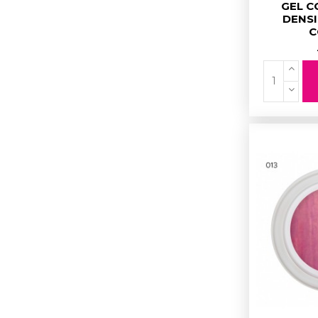
GEL C
DENSI
C