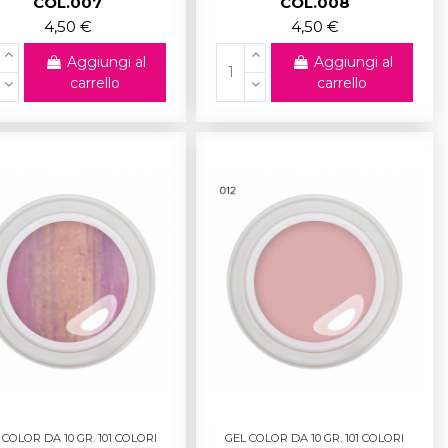
COL.007
COL.008
4,50 €
4,50 €
Aggiungi al
Aggiungi al
carrello
carrello
 COLOR DA 10 GR. 101 COLORI
GEL COLOR DA 10 GR. 101 COLORI